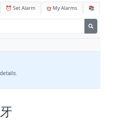
⏰ Set Alarm
My Alarms
📚
details.
班牙