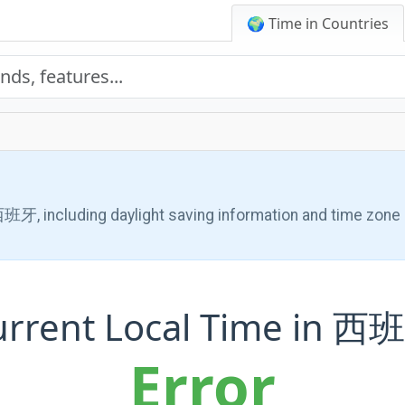
🌍 Time in Countries
 西班牙, including daylight saving information and time zone 
urrent Local Time in 西
Error