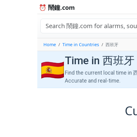
⏰ 鬧鐘.com
Home
Time in Countries
西班牙
Time in 西班牙
🇪🇸
Find the current local time in
Accurate and real-time.
C