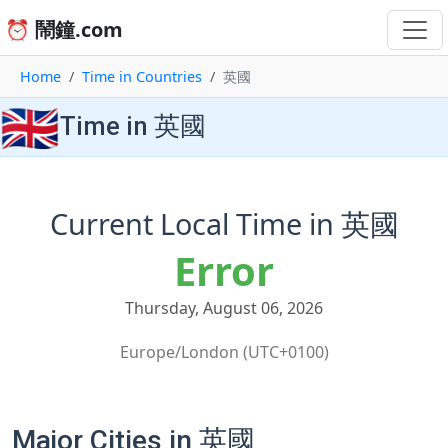
⏰ 鬧鐘.com
Home
Time in Countries
英國
🇬🇧
Time in 英國
Current Local Time in 英國
Error
Thursday, August 06, 2026
Europe/London (UTC+0100)
Major Cities in 英國