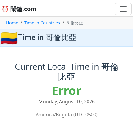
⏰ 鬧鐘.com
Home
Time in Countries
哥倫比亞
🇨🇴
Time in 哥倫比亞
Current Local Time in 哥倫
比亞
Error
Monday, August 10, 2026
America/Bogota (UTC-0500)